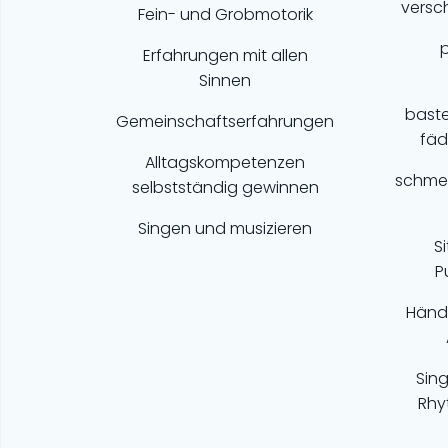
versc
Fein- und Grobmotorik
Erfahrungen mit allen
Sinnen
baste
Gemeinschaftserfahrungen
fäd
Alltagskompetenzen
schmec
selbstständig gewinnen
Singen und musizieren
S
P
Händ
Sing
Rhy