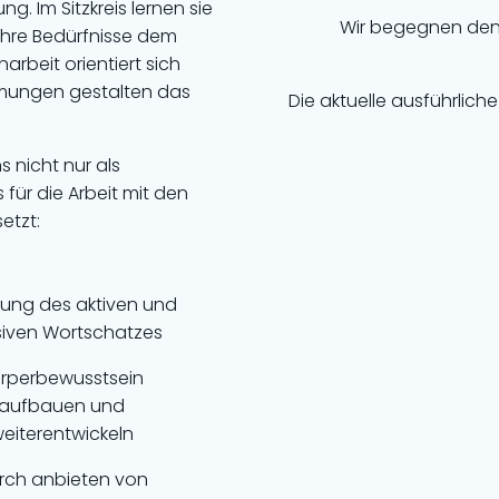
g. Im Sitzkreis lernen sie
Wir begegnen den 
 ihre Bedürfnisse dem
beit orientiert sich
mmungen gestalten das
Die aktuelle ausführlic
 nicht nur als
für die Arbeit mit den
etzt:
rung des aktiven und
iven Wortschatzes
rperbewusstsein
aufbauen und
eiterentwickeln
rch anbieten von