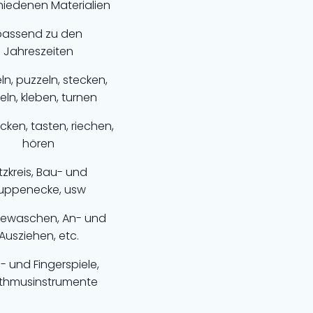
hiedenen Materialien
passend zu den
Jahreszeiten
ln, puzzeln, stecken,
eln, kleben, turnen
ken, tasten, riechen,
hören
itzkreis, Bau- und
uppenecke, usw
ewaschen, An- und
Ausziehen, etc.
- und Fingerspiele,
thmusinstrumente